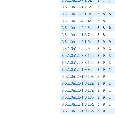
3.5.1.0a1.1-7.1.0a
3
7
7
3
7
1
3.5.1.0a1.1-1.7.6a
3
7
1
3
8
8
3.5.1.0a1.1-8.1.0a
3
8
8
3
8
4
3.5.1.0a1.1-4.2.4a
3
8
4
3
8
2
3.5.1.0a1.1-2.4.6a
3
8
2
3
8
1
3.5.1.0a1.1-1.8.7a
3
8
1
3
9
9
3.5.1.0a1.1-9.1.0a
3
9
9
3
9
3
3.5.1.0a1.1-3.3.9a
3
9
3
3
9
3
3.5.1.0a1.1-3.3.12a
3
9
3
3
9
3
3.5.1.0a1.1-3.3.15a
3
9
3
3
9
1
3.5.1.0a1.1-1.9.9a
3
9
1
3
9
1
3.5.1.0a1.1-1.9.10a
3
9
1
3
9
1
3.5.1.0a1.1-1.9.12a
3
9
1
3
9
1
3.5.1.0a1.1-1.9.13a
3
9
1
3
9
1
3.5.1.0a1.1-1.9.13b
3
9
1
3
9
1
3.5.1.0a1.1-1.9.15a
3
9
1
3
9
1
3.5.1.0a1.1-1.9.15b
3
9
1