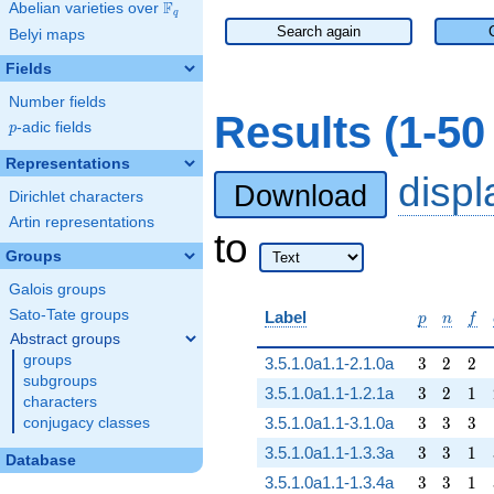
F
Abelian varieties over
\F_{q}
q
Search again
Belyi maps
Fields
Number fields
Results (1-50
p
-adic fields
p
Representations
disp
Download
Dirichlet characters
Artin representations
to
Groups
Galois groups
p
n
f
Sato-Tate groups
Label
p
n
f
Abstract groups
groups
3
2
2
3.5.1.0a1.1-2.1.0a
3
2
2
subgroups
3
2
1
3.5.1.0a1.1-1.2.1a
3
2
1
characters
3
3
3
3.5.1.0a1.1-3.1.0a
3
3
3
conjugacy classes
3
3
1
3.5.1.0a1.1-1.3.3a
3
3
1
Database
3
3
1
3.5.1.0a1.1-1.3.4a
3
3
1