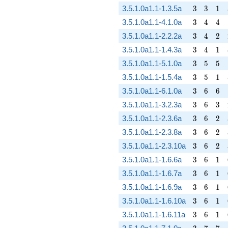
3
3
1
3.5.1.0a1.1-1.3.5a
3
3
1
3
4
4
3.5.1.0a1.1-4.1.0a
3
4
4
3
4
2
3.5.1.0a1.1-2.2.2a
3
4
2
3
4
1
3.5.1.0a1.1-1.4.3a
3
4
1
3
5
5
3.5.1.0a1.1-5.1.0a
3
5
5
3
5
1
3.5.1.0a1.1-1.5.4a
3
5
1
3
6
6
3.5.1.0a1.1-6.1.0a
3
6
6
3
6
3
3.5.1.0a1.1-3.2.3a
3
6
3
3
6
2
3.5.1.0a1.1-2.3.6a
3
6
2
3
6
2
3.5.1.0a1.1-2.3.8a
3
6
2
3
6
2
3.5.1.0a1.1-2.3.10a
3
6
2
3
6
1
3.5.1.0a1.1-1.6.6a
3
6
1
3
6
1
3.5.1.0a1.1-1.6.7a
3
6
1
3
6
1
3.5.1.0a1.1-1.6.9a
3
6
1
3
6
1
3.5.1.0a1.1-1.6.10a
3
6
1
3
6
1
3.5.1.0a1.1-1.6.11a
3
6
1
3
7
7