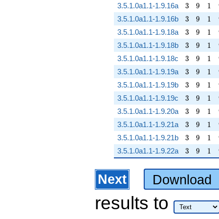
3
9
1
3.5.1.0a1.1-1.9.16a
3
9
1
3
9
1
3.5.1.0a1.1-1.9.16b
3
9
1
3
9
1
3.5.1.0a1.1-1.9.18a
3
9
1
3
9
1
3.5.1.0a1.1-1.9.18b
3
9
1
3
9
1
3.5.1.0a1.1-1.9.18c
3
9
1
3
9
1
3.5.1.0a1.1-1.9.19a
3
9
1
3
9
1
3.5.1.0a1.1-1.9.19b
3
9
1
3
9
1
3.5.1.0a1.1-1.9.19c
3
9
1
3
9
1
3.5.1.0a1.1-1.9.20a
3
9
1
3
9
1
3.5.1.0a1.1-1.9.21a
3
9
1
3
9
1
3.5.1.0a1.1-1.9.21b
3
9
1
3
9
1
3.5.1.0a1.1-1.9.22a
3
9
1
Next
Download
results
to