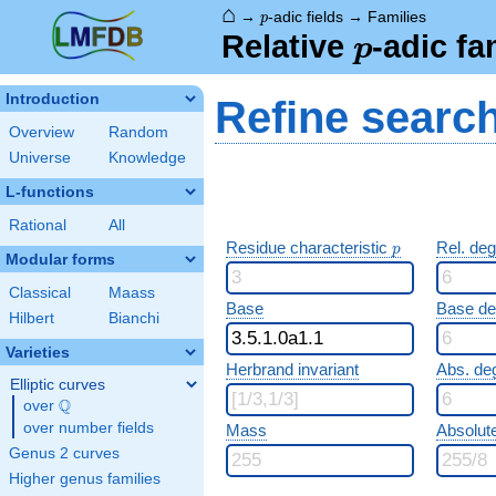
⌂
p
→
-adic fields
→
Families
p
p
Relative
-adic fa
p
Introduction
Refine searc
Overview
Random
Universe
Knowledge
L-functions
Rational
All
p
Residue characteristic
Rel. de
p
Modular forms
Classical
Maass
Base
Base d
Hilbert
Bianchi
Varieties
Herbrand invariant
Abs. de
Elliptic curves
Q
over
\Q
over number fields
Mass
Absolut
Genus 2 curves
Higher genus families