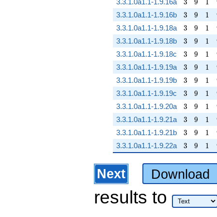
3
9
1
3.3.1.0a1.1-1.9.16a
3
9
1
3
9
1
3.3.1.0a1.1-1.9.16b
3
9
1
3
9
1
3.3.1.0a1.1-1.9.18a
3
9
1
3
9
1
3.3.1.0a1.1-1.9.18b
3
9
1
3
9
1
3.3.1.0a1.1-1.9.18c
3
9
1
3
9
1
3.3.1.0a1.1-1.9.19a
3
9
1
3
9
1
3.3.1.0a1.1-1.9.19b
3
9
1
3
9
1
3.3.1.0a1.1-1.9.19c
3
9
1
3
9
1
3.3.1.0a1.1-1.9.20a
3
9
1
3
9
1
3.3.1.0a1.1-1.9.21a
3
9
1
3
9
1
3.3.1.0a1.1-1.9.21b
3
9
1
3
9
1
3.3.1.0a1.1-1.9.22a
3
9
1
Next
Download
results
to