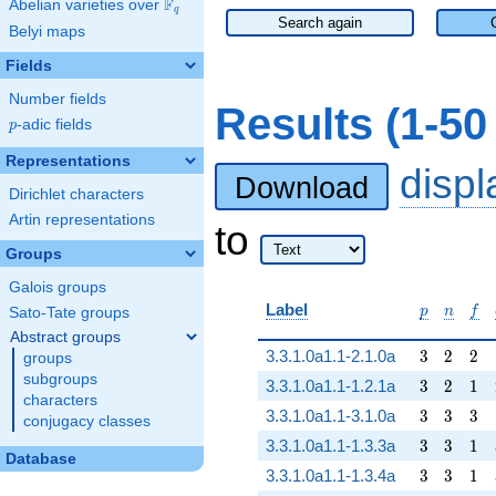
F
Abelian varieties over
\F_{q}
q
Search again
Belyi maps
Fields
Number fields
Results (1-5
p
-adic fields
p
Representations
disp
Download
Dirichlet characters
Artin representations
to
Groups
Galois groups
p
n
f
Label
p
n
f
Sato-Tate groups
Abstract groups
3
2
2
3.3.1.0a1.1-2.1.0a
3
2
2
groups
subgroups
3
2
1
3.3.1.0a1.1-1.2.1a
3
2
1
characters
3
3
3
3.3.1.0a1.1-3.1.0a
3
3
3
conjugacy classes
3
3
1
3.3.1.0a1.1-1.3.3a
3
3
1
Database
3
3
1
3.3.1.0a1.1-1.3.4a
3
3
1