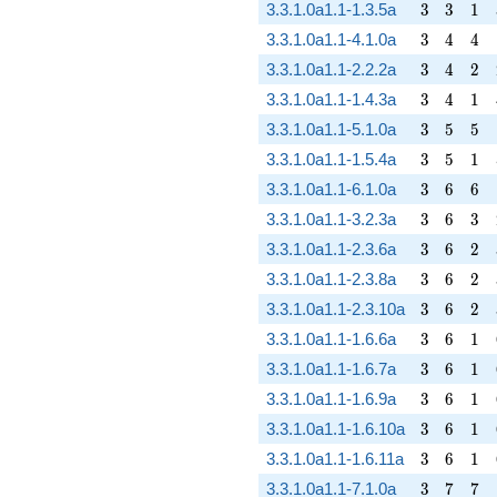
3
3
1
3.3.1.0a1.1-1.3.5a
3
3
1
3
4
4
3.3.1.0a1.1-4.1.0a
3
4
4
3
4
2
3.3.1.0a1.1-2.2.2a
3
4
2
3
4
1
3.3.1.0a1.1-1.4.3a
3
4
1
3
5
5
3.3.1.0a1.1-5.1.0a
3
5
5
3
5
1
3.3.1.0a1.1-1.5.4a
3
5
1
3
6
6
3.3.1.0a1.1-6.1.0a
3
6
6
3
6
3
3.3.1.0a1.1-3.2.3a
3
6
3
3
6
2
3.3.1.0a1.1-2.3.6a
3
6
2
3
6
2
3.3.1.0a1.1-2.3.8a
3
6
2
3
6
2
3.3.1.0a1.1-2.3.10a
3
6
2
3
6
1
3.3.1.0a1.1-1.6.6a
3
6
1
3
6
1
3.3.1.0a1.1-1.6.7a
3
6
1
3
6
1
3.3.1.0a1.1-1.6.9a
3
6
1
3
6
1
3.3.1.0a1.1-1.6.10a
3
6
1
3
6
1
3.3.1.0a1.1-1.6.11a
3
6
1
3
7
7
3.3.1.0a1.1-7.1.0a
3
7
7