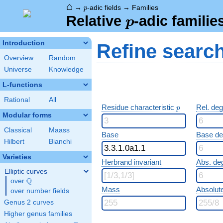
⌂
p
→
-adic fields
→
Families
p
p
Relative
-adic familie
p
Introduction
Refine searc
Overview
Random
Universe
Knowledge
L-functions
Rational
All
p
Residue characteristic
Rel. de
p
Modular forms
Classical
Maass
Base
Base d
Hilbert
Bianchi
Varieties
Herbrand invariant
Abs. de
Elliptic curves
Q
over
\Q
Mass
Absolut
over number fields
Genus 2 curves
Higher genus families