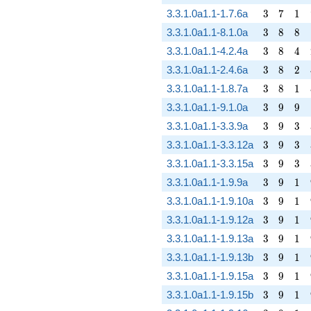
3
7
1
3.3.1.0a1.1-1.7.6a
3
7
1
3
8
8
3.3.1.0a1.1-8.1.0a
3
8
8
3
8
4
3.3.1.0a1.1-4.2.4a
3
8
4
3
8
2
3.3.1.0a1.1-2.4.6a
3
8
2
3
8
1
3.3.1.0a1.1-1.8.7a
3
8
1
3
9
9
3.3.1.0a1.1-9.1.0a
3
9
9
3
9
3
3.3.1.0a1.1-3.3.9a
3
9
3
3
9
3
3.3.1.0a1.1-3.3.12a
3
9
3
3
9
3
3.3.1.0a1.1-3.3.15a
3
9
3
3
9
1
3.3.1.0a1.1-1.9.9a
3
9
1
3
9
1
3.3.1.0a1.1-1.9.10a
3
9
1
3
9
1
3.3.1.0a1.1-1.9.12a
3
9
1
3
9
1
3.3.1.0a1.1-1.9.13a
3
9
1
3
9
1
3.3.1.0a1.1-1.9.13b
3
9
1
3
9
1
3.3.1.0a1.1-1.9.15a
3
9
1
3
9
1
3.3.1.0a1.1-1.9.15b
3
9
1