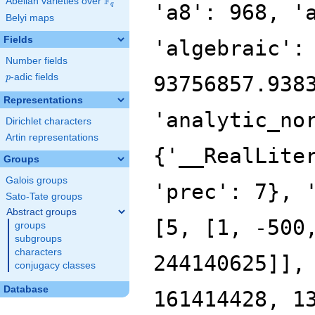
F
Abelian varieties over
\F_{q}
q
Belyi maps
Fields
Number fields
p
-adic fields
p
Representations
Dirichlet characters
Artin representations
Groups
Galois groups
Sato-Tate groups
Abstract groups
groups
subgroups
characters
conjugacy classes
Database