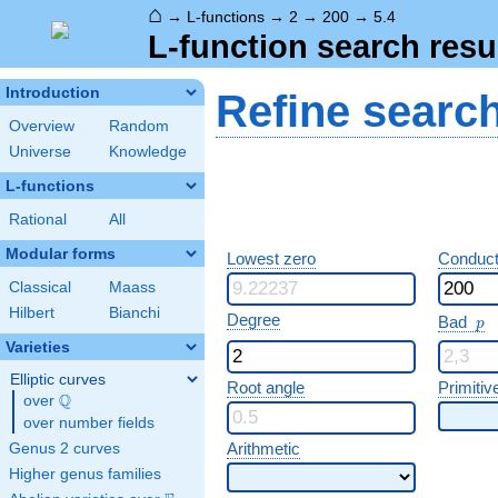
⌂
→
L-functions
→
2
→
200
→
5.4
L-function search resu
Introduction
Refine searc
Overview
Random
Universe
Knowledge
L-functions
Rational
All
Modular forms
Lowest zero
Conduct
Classical
Maass
Hilbert
Bianchi
p
Degree
Bad
p
Varieties
Elliptic curves
Root angle
Primitiv
Q
over
\Q
over number fields
Arithmetic
Genus 2 curves
Higher genus families