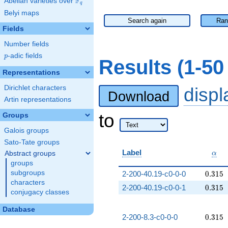
F
Abelian varieties over
\F_{q}
q
Belyi maps
Search again
Ran
Fields
Number fields
p
-adic fields
p
Results (1-5
Representations
Dirichlet characters
disp
Download
Artin representations
to
Groups
Galois groups
Sato-Tate groups
\alp
Label
Abstract groups
α
groups
0.315
subgroups
2-200-40.19-c0-0-0
0
.
3
1
5
characters
0.315
2-200-40.19-c0-0-1
0
.
3
1
5
conjugacy classes
Database
0.315
2-200-8.3-c0-0-0
0
.
3
1
5