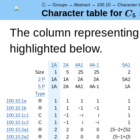
⌂
→
Groups
→
Abstract
→
100.10
→
Character t
C_
Character table for
C
5
The column representing 
highlighted below.
1A
2A
4A1
4A-1
5A1
Size
1
5
25
25
2
2 P
1A
1A
2A
2A
5A2
5 P
1A
2A
4A1
4A-1
1A
Type
100.10.1a
R
1
1
1
1
1
100.10.1b
R
1
1
−
1
−
1
1
100.10.1c1
C
1
−
1
−
i
i
1
100.10.1c2
C
1
−
1
i
−
i
1
100.10.2a1
R
2
2
0
0
ζ
5
−
2
+
ζ
5
2
100.10.2a2
R
2
2
0
0
ζ
5
−
1
+
ζ
5